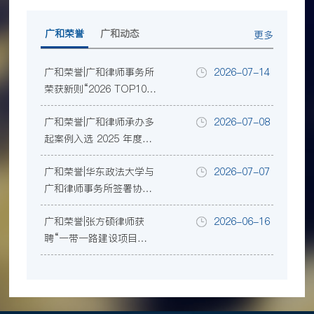
广和荣誉
广和动态
更多
广和荣誉|广和律师事务所
2026-07-14
荣获新则“2026 TOP100
规模律所榜”等三项行业
广和荣誉|广和律师承办多
2026-07-08
大奖
起案例入选 2025 年度深
圳律师业务参考案例
广和荣誉|华东政法大学与
2026-07-07
广和律师事务所签署协
议，共建涉外法治人才协
广和荣誉|张方硕律师获
2026-06-16
同培养暨教学实践基地
聘“一带一路建设项目争
议评审中心”首批首席争
议评审员