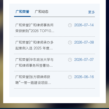
广和荣誉
广和动态
更多
广和荣誉|广和律师事务所
2026-07-14
荣获新则“2026 TOP100
规模律所榜”等三项行业
广和荣誉|广和律师承办多
2026-07-08
大奖
起案例入选 2025 年度深
圳律师业务参考案例
广和荣誉|华东政法大学与
2026-07-07
广和律师事务所签署协
议，共建涉外法治人才协
广和荣誉|张方硕律师获
2026-06-16
同培养暨教学实践基地
聘“一带一路建设项目争
议评审中心”首批首席争
议评审员