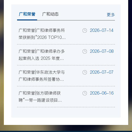
广和荣誉
广和动态
更多
广和荣誉|广和律师事务所
2026-07-14
荣获新则“2026 TOP100
规模律所榜”等三项行业
广和荣誉|广和律师承办多
2026-07-08
大奖
起案例入选 2025 年度深
圳律师业务参考案例
广和荣誉|华东政法大学与
2026-07-07
广和律师事务所签署协
议，共建涉外法治人才协
广和荣誉|张方硕律师获
2026-06-16
同培养暨教学实践基地
聘“一带一路建设项目争
议评审中心”首批首席争
议评审员