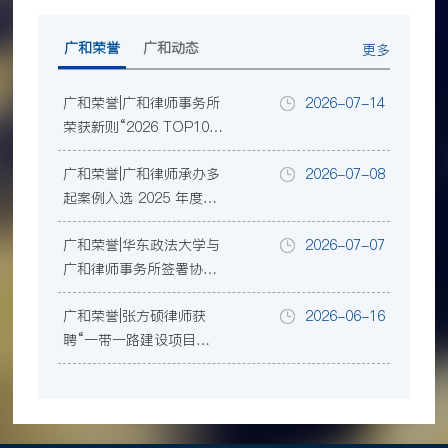
广和荣誉
广和动态
更多
广和荣誉|广和律师事务所
2026-07-14
荣获新则“2026 TOP100
规模律所榜”等三项行业
广和荣誉|广和律师承办多
2026-07-08
大奖
起案例入选 2025 年度深
圳律师业务参考案例
广和荣誉|华东政法大学与
2026-07-07
广和律师事务所签署协
议，共建涉外法治人才协
广和荣誉|张方硕律师获
2026-06-16
同培养暨教学实践基地
聘“一带一路建设项目争
议评审中心”首批首席争
议评审员