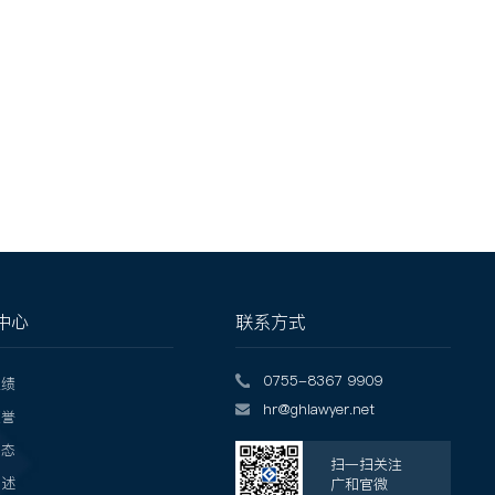
中心
联系方式
0755-8367 9909
业绩
hr@ghlawyer.net
荣誉
动态
扫一扫关注
评述
广和官微