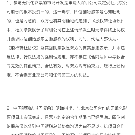
1、参与无纸化彩票的市场开发是申请人深圳公司决定受让北京公
司股份的根本投资目的，这一诉求，四位创始股东是心知肚明
的，也是同意的，双方也将其明确地约定到了《股权转让协议》
中，相关条款赋予了深圳公司在上述情形发生时无条件终止协议
并要求四位创始股东回购股权的权利。同时，代理人亦认为：
《股权转让协议》及其回购条款是双方的真实意思表示，并未违
反法律、行政法规的强制性规定，亦不存在《合同法》中导致合
同无效的其他情形，合法有效，对双方均有约束力。履行上述约
定，不会损害北京公司和任何第三方的利益。
2、中国银联的《回复函》明确指出，与北京公司合作的无纸化彩
票项目未实际实施，且双方约定的合作期限也已经届满。四位创
始股东仅以曾到中国银联总部协商沟通为由不足以对抗项目合作