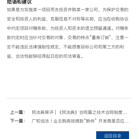
结语和建议
如果是为实施某一项目而去投资并购某一家公司，为保护交易的
安全和投资人的利益，克服信息不对称等劣势，应当在收购协议
中约定项目对赌条款，为投资人和资本的退出预留通道。对赌条
款约定时应当针对交易的对象、交易的特点“量身订做”，注意一
定不能违反法律强制性规定，不能损害目标公司和第三方的利
益，合法性能够经得起日后的司法审查。
上一篇：
民法典周评 | 《民法典》合同篇之技术合同制度的导读（上）
下一篇：
广和说法丨业主购房按揭款“断供” 开发商是否应承担还款连带责任？
返回目录