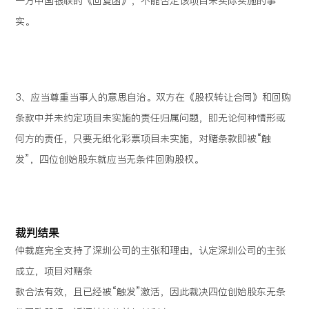
一方中国银联的《回复函》，不能否定该项目未实际实施的事
实。
3、应当尊重当事人的意思自治。双方在《股权转让合同》和回购
条款中并未约定项目未实施的责任归属问题，即无论何种情形或
何方的责任，只要无纸化彩票项目未实施，对赌条款即被“触
发”，四位创始股东就应当无条件回购股权。
裁判结果
仲裁庭完全支持了深圳公司的主张和理由，认定深圳公司的主张
成立，项目对赌条
款合法有效，且已经被“触发”激活，因此裁决四位创始股东无条