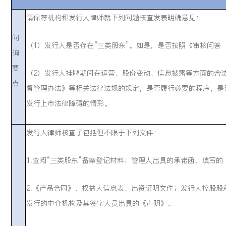
请保荐机构和发行人律师就下列问题核查发表明确意见：
问
（1）发行人是否存在“三类股东”。如是，是否按照《审核问答
询
要
（2）发行人挂牌期间在运营、股份变动、信息披露等方面的合
点
督管理办法》等相关法律法规的规定，是否履行必要的程序，是
发行上市法律障碍的情形。
发行人律师核查了包括但不限于下列文件：
1.查阅“三类股东”备案登记材料；管理人出具的承诺函、填写
2.《产品合同》、权益人信息表、出资证明文件；发行人控股
发行的中介机构及其签字人员出具的《声明》。