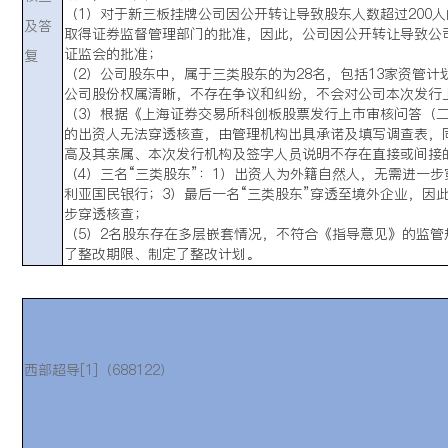
（1）对于新三板挂牌公司因公开转让导致股东人数超过200
及答
取得证券监督管理部门的批准，因此，公司因公开转让导致公司
证监会的批准；
复
（2）公司股东中，属于三类股东的为28名，包括13家资管计
公司股份权属清晰，不存在争议和纠纷，不会对公司本次发行
（3）根据《上海证券交易所科创板股票发行上市审核问答（二
的出资人无法穿透核查，由管理机构出具承诺及填写调查表，
高及其亲属、本次发行机构及签字人员说明不存在直接或间接
（4）三名“三类股东”：1）出资人为外籍自然人，无需进一步
利亚国民银行；3）最后一名“三类股东”穿透至境外企业，因
步穿透核查；
（5）2名股东存在多层嵌套情况，不符合《指导意见》的监
了整改期限、制定了整改计划。
西部超导[1]（688122）