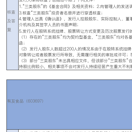
1.“三类股东”的《基金合同》及相关资料；
2.向管理人的发送
核查
3.核查“三类股东”投资者名册并进行穿透核查；
4.管理人出具《确认函》，发行人控股股东、实际控制人、董
及答
介机构及其签字人员的书面声明；
复
5.发行人在股转系统挂牌、股票转让方式变更及历次股票发行
（1）存在的“三类股东”均为契约型基金，“三类股东”均对
函；
（2）发行人股东人数超过200人的情况系由于在股转系统挂
对象转让或者股票发行所导致，无需履行相关的审批或许可；
（3）部分“三类股东”未出具相应文件，但该部分“三类股东”合
持股比例较小，相关事项不会对发行人持续经营产生重大不利
有友食品（603697）