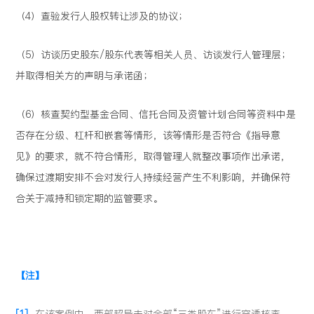
（4）查验发行人股权转让涉及的协议；
（5）访谈历史股东/股东代表等相关人员、访谈发行人管理层；
并取得相关方的声明与承诺函；
（6）核查契约型基金合同、信托合同及资管计划合同等资料中是
否存在分级、杠杆和嵌套等情形，该等情形是否符合《指导意
见》的要求，就不符合情形，取得管理人就整改事项作出承诺，
确保过渡期安排不会对发行人持续经营产生不利影响，并确保符
合关于减持和锁定期的监管要求。
【注】
[1]
在该案例中，西部超导未对全部“三类股东”进行穿透核查。