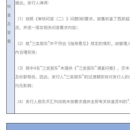
据此，发行人律师：
核
查
（1）按照《审核问答（二）》问题9的要求，披露核查了西部超
及
况，并逐一落实相关问答要求内容；
答
复
（2）就“三类股东”中不符合《指导意见》规定的情形，由管理
内合理安排；
（3）其中4名“三类股东”未提供《“三类股东”调查问卷》，亦
及份额极低，因此，发行人“三类股东”的过渡期安排对发行人
均无影响；
（4）发行人股东天汇科技就未按要求提供全部有关核查资料的“