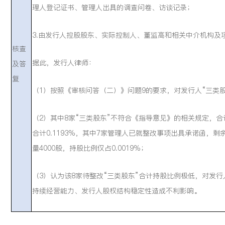
理人登记证书、管理人出具的调查问卷、访谈记录；
3.由发行人控股股东、实际控制人、董监高和相关中介机构及
核查
据此，发行人律师：
及答
复
（1）按照《审核问答（二）》问题9的要求，对发行人“三类
（2）其中8家“三类股东”不符合《指导意见》的相关规定，合计
合计0.1193%，其中7家管理人已就整改事项出具承诺函，剩
量4000股，持股比例仅占0.0019%；
（3）认为该8家待整改“三类股东”合计持股比例极低，对发
持续经营能力、发行人股权结构稳定性造成不利影响。