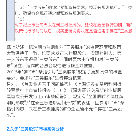
。
（５）“三类股东”的锁定期和减持要求，按现有规则执行。“三
排，确保符合现行锁定期和减持规则要求。
（６）
对于拟上市公司尚未在新三板挂牌的，建议在政策执行初期，暂不
政策试行段时间以后，视实施情况再决定是否适用于存在“三类股
。
综上所述，核准制与注册制对“三类股东”的监管态度和政策
大致保持了一致，均要求发行人控股股东、实际控制人、第
一大股东不得是“三类股东”，同时要求中介机构对“三类股
东”设立、运作的合法合规性进行核查并披露。
2018年的IPO51条指引对“三类股东”规定了更加具体的核查
要求，要求对“三类股东”进行穿透核查。
另外，《首发业务若干问题解答》《上海证券交易所科创板
股票发行上市审核问答（二）》《深圳证券交易所创业板股
票首次公开发行上市审核问答》，规定有“全国股转系统挂牌
期间形成”/“在新三板挂牌期间形成”的表述，且参考IPO51条
指引内容，未在新三板挂牌的IPO企业暂不允许存在“三类股
东”。
2.关于“三类股东”审核案例分析