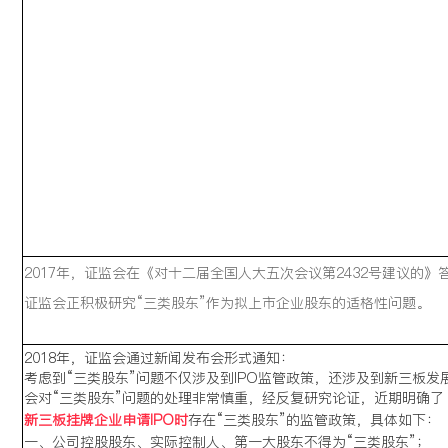
2017年，证监会在《对十二届全国人大五次会议第2432号建议的》
证监会正积极研究“三类股东”作为拟上市企业股东的适格性问题。
2018年，证监会通过新闻发布会形式通知：
考虑到“三类股东”问题不仅涉及到IPO监管政策，还涉及到新三板发
会对“三类股东”问题的处理非常慎重，经反复研究论证，近期明确了
新三板挂牌企业申请IPO时
存在“三类股东”的监管政策，具体如下：
一、公司控股股东、实际控制人、第一大股东不得为“三类股东”；