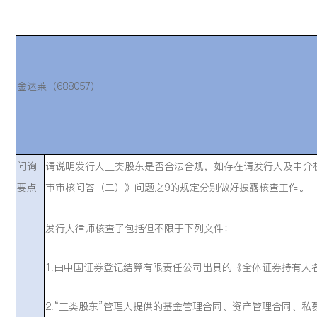
金达莱（688057）
问询
请说明发行人三类股东是否合法合规，如存在请发行人及中介
要点
市审核问答（二）》问题之9的规定分别做好披露核查工作。
发行人律师核查了包括但不限于下列文件：
1.由中国证券登记结算有限责任公司出具的《全体证券持有人
2.“三类股东”管理人提供的基金管理合同、资产管理合同、私