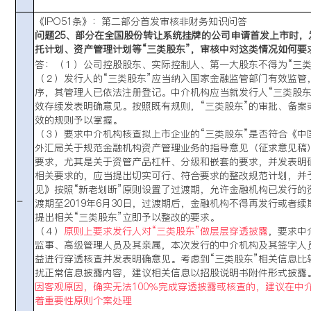
《IPO51条》：
第二部分首发审核非财务知识问答
问题25、部分在全国股份转让系统挂牌的公司申请首发上市时
托计划、资产管理计划等“三类股东”，审核中对这类情况如何要
答：（１）公司控股股东、实际控制人、第一大股东不得为“三类
（２）发行人的“三类股东”应当纳入国家金融监管部门有效监管
序，其管理人已依法注册登记。中介机构应当就发行人“三类股东
效存续发表明确意见。按照既有规则，“三类股东”的审批、备案
效的规则予以掌握。
（３）要求中介机构核查拟上市企业的“三类股东”是否符合《中
外汇局关于规范金融机构资产管理业务的指导意见（征求意见稿
要求，尤其是关于资管产品杠杆、分级和嵌套的要求，并发表明确
相关要求的，应当提出切实可行、符合要求的整改规范计划，并
见》按照“新老划断”原则设置了过渡期，允许金融机构已发行的
-
渡期至2019年6月30日，过渡期后，金融机构不得再发行或者
提出相关“三类股东”立即予以整改的要求。
（４）
原则上要求发行人对“三类股东”做层层穿透披露
，要求中
监事、高级管理人员及其亲属，本次发行的中介机构及其签字人员
益进行穿透核查并发表明确意见。考虑到“三类股东”相关信息比
扰正常信息披露内容，建议相关信息以招股说明书附件形式披露
因客观原因，确实无法100％完成穿透披露或核查的，建议在中
着重要性原则个案处理