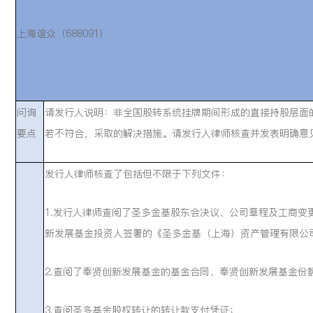
上海谊众（688091）
问询
请发行人说明：非全国股转系统挂牌期间形成的直接持股层面的
要点
若不符合，采取的解决措施。请发行人律师核查并发表明确意
发行人律师核查了包括但不限于下列文件：
1.发行人律师查阅了圣多金基股东会决议、公司章程及工商变
新发展基金投资人签署的《圣多金基（上海）资产管理有限公
2.查阅了奉贤创新发展基金的基金合同、奉贤创新发展基金份
3.查阅圣多基金股权转让的转让款支付凭证；