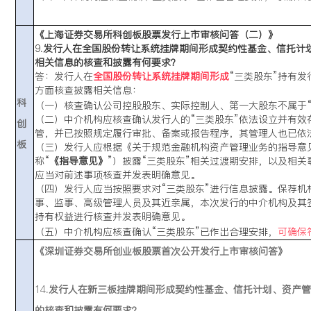
《上海证券交易所科创板股票发行上市审核问答（二）》
9.
发行人在全国股份转让系统挂牌期间形成契约性基金、信托计划
相关信息的核查和披露有何要求？
答：发行人在
全国股份转让系统挂牌期间形成
“三类股东”持有
方面核查披露相关信息：
科
（一）核查确认公司控股股东、实际控制人、第一大股东不属于“
（二）中介机构应核查确认发行人的“三类股东”依法设立并有效
创
管，并已按照规定履行审批、备案或报告程序，其管理人也已依
板
（三）发行人应根据《关于规范金融机构资产管理业务的指导意见》
称“
《指导意见》
”）披露“三类股东”相关过渡期安排，以及相
应当对前述事项核查并发表明确意见。
（四）发行人应当按照要求对“三类股东”进行信息披露。保荐机
事、监事、高级管理人员及其近亲属，本次发行的中介机构及其签
持有权益进行核查并发表明确意见。
（五）中介机构应核查确认“三类股东”已作出合理安排，
可确保
《深圳证券交易所创业板股票首次公开发行上市审核问答》
14.
发行人在新三板挂牌期间形成契约性基金、信托计划、资产管
的核查和披露有何要求？