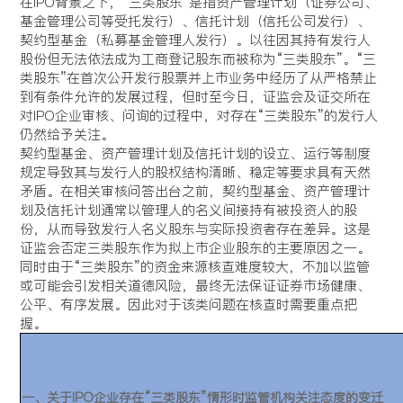
在IPO背景之下，“三类股东”是指资产管理计划（证券公司、
基金管理公司等受托发行）、信托计划（信托公司发行）、
契约型基金（私募基金管理人发行）。以往因其持有发行人
股份但无法依法成为工商登记股东而被称为“三类股东”。“三
类股东”在首次公开发行股票并上市业务中经历了从严格禁止
到有条件允许的发展过程，但时至今日，证监会及证交所在
对IPO企业审核、问询的过程中，对存在“三类股东”的发行人
仍然给予关注。
契约型基金、资产管理计划及信托计划的设立、运行等制度
规定导致其与发行人的股权结构清晰、稳定等要求具有天然
矛盾。在相关审核问答出台之前，契约型基金、资产管理计
划及信托计划通常以管理人的名义间接持有被投资人的股
份，从而导致发行人名义股东与实际投资者存在差异。这是
证监会否定三类股东作为拟上市企业股东的主要原因之一。
同时由于“三类股东”的资金来源核查难度较大，不加以监管
或可能会引发相关道德风险，最终无法保证证券市场健康、
公平、有序发展。因此对于该类问题在核查时需要重点把
握。
一、关于IPO企业存在“三类股东”情形时监管机构关注态度的变迁