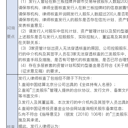
（1）发行人曾经在新三板挂牌并做市交易导致股东人数超200
请保荐机构、律师全面核查发行人在新三板挂牌时的信息披露
请保荐机构、律师核查并说明发行人股东人数超过200人是否
请保荐机构、律师核查发行人的股东是否存在信托计划、资产
发表核查意见；
问询
（2）请发行人对股东中信托计划、资产管理计划以及契约型
要点
上述股东是否与发行人控股股东、实际控制人、董监高及其亲
在关联关系；
（3）3家资管计划出资人无法穿透核查的原因，公司控股股
行的中介机构及其签字人员在3家无法穿透核查的三类股东中
的核查手段及措施，是否有可替代的核查措施，是否已尽合理
（4）存在多层嵌套的资管计划和契约型基金是否符合《关于
（征求意见稿）的要求。
发
行人律师核查了包括但不限于下列文件：
1.查阅中国结算北京分公司出具的《全体持有人名册》；
2.查阅“三类股东”管理人提供的合伙协议、发行文件、备案文
等书面文件；
3.发行人及其董监高、本次发行的中介机构及其签字人员出具
4.查阅中国证券投资基金业协会网站查询相关股东备案信息；
5.向不符合《指导意见》（银发〔2018〕106号）的“三类
施及其承诺。
据此，发行人律师认为：
核查