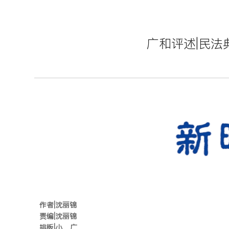
广和评述|民法
作者|沈丽锦
责编|沈丽锦
排版|小 广