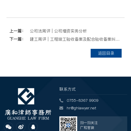
上一篇：
公司法周评 | 公司增资实务分析
下一篇：
建工周评 | 工程竣工验收备案及配合验收备案纠纷诉讼
返回目录
联系方式
0755-8367 9909
hr@ghlawyer.net
扫一扫关注
广和官微