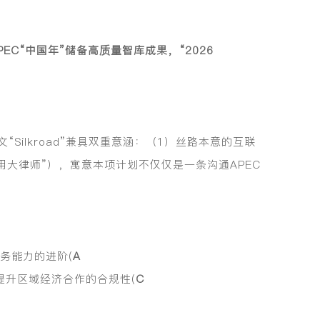
C“中国年”储备高质量智库成果，“2026
Silkroad”兼具双重意涵：（1）丝路本意的互联
用大律师”），寓意本项计划不仅仅是一条沟通APEC
务能力的进阶(
A
e)、提升区域经济合作的合规性(
C