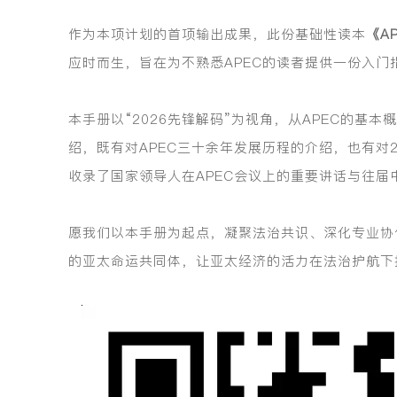
作为本项计划的首项输出成果，此份基础性读本
《A
应时而生，旨在为不熟悉APEC的读者提供一份入门
本手册以“2026先锋解码”为视角，从APEC的基
绍，既有对APEC三十余年发展历程的介绍，也有对
收录了国家领导人在APEC会议上的重要讲话与往
愿我们以本手册为起点，凝聚法治共识、深化专业协作
的亚太命运共同体，让亚太经济的活力在法治护航下