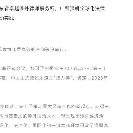
东省卓越涉外律师事务所，广和深耕全球化法律
动实践。
、跨境协作更高效的方向破浪前行。
一次领导人非正式会议，核可了中国担任2026年APEC第三十
幕，中国正式接过东道主“接力棒”，确定于2026年
产业体系，站上了推动亚太区域合作的新起点。而福田
构与高素质的涉外法治人才，现呈现出涉外经济活
市场化、法治化、国际化的一流营商环境积淀了深厚基