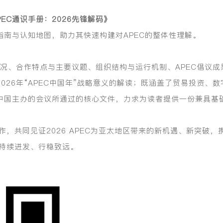
PEC通识手册：2026先锋解码》
指南与认知地图，助力其快速构建对APEC的整体性理解。
本概况、合作特点与主要议题、组织结构与运行机制、APEC倡议
2026年“APEC中国年”战略意义的解读；既涵盖了贸易投资
届中国主办的会议所通过的核心文件，力求为读者提供一份兼具基
，共同见证2026 APEC为亚太地区带来的新机遇、新突破
持续迸发、行稳致远。