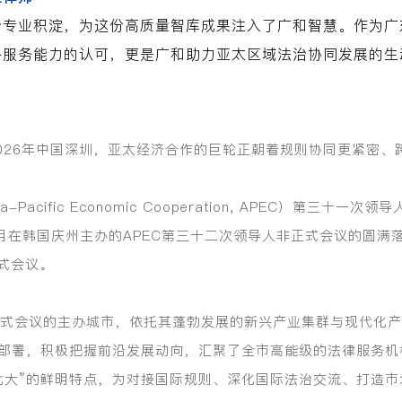
治专业积淀，为这份高质量智库成果注入了广和智慧。作为广
外服务能力的认可，更是广和助力亚太区域法治协同发展的生
予2026年中国深圳，亚太经济合作的巨轮正朝着规则协同更紧密
acific Economic Cooperation, APEC）第三十
月在韩国庆州主办的APEC第三十二次领导人非正式会议的圆满落
正式会议。
非正式会议的主办城市，依托其蓬勃发展的新兴产业集群与现代化
部署，积极把握前沿发展动向，汇聚了全市高能级的法律服务机
占比大”的鲜明特点，为对接国际规则、深化国际法治交流、打造