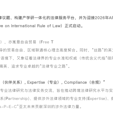
议题、构建产学研一体化的法律服务平台，并为迎接2026年APE
e on International Rule of Law）正式启动。
ian），亦寓意自由贸易（
F
ree
T
倡导的贸易自由、区域联通核心理念高度契合。同时，“丝路”的英文“
特定语境下，又象征着法律界的专业水准和权威（传统含义代指“御
精英、追求专业卓越的“法律专业之路”。
hip（伙伴关系）, Expertise（专业）, Compliance（合规）”
开展专业法律研究与法律实务交流，旨在推动跨境法律研究水平与实
系(
P
artnership)、提供涉外法律领域的专业支持(
E
xpertis
“A-P-E-C”亚太未来贡献深圳的涉外法律力量。