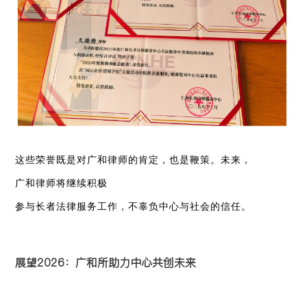
这些
荣誉既是
对
广和律师
的
肯定
，也是鞭策
。
未来
，
广和律师
将继续
积极
参与长者法律服务工作，不辜负中心与社会的信任。
展望2026：广和所助力中心共创未来