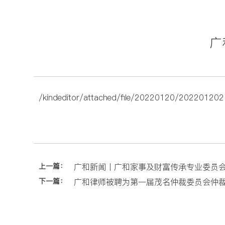
广
/kindeditor/attached/file/20220120/20220120
上一篇：
广和新闻丨广和家事及财富传承专业委员
下一篇：
广和律师被聘为第一届茂名仲裁委员会仲