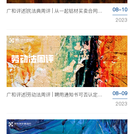
08-10
广和评述|民法典周评 | 从一起铝材买卖合同纠纷案谈约定违约金最高限额的实务处理
2023
08-09
广和评述|劳动法周评 | 聘用通知书可否认定为已签订劳动合同？
2023