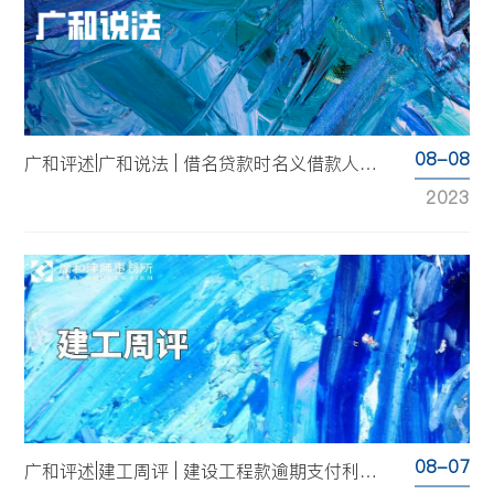
08-08
广和评述|广和说法 | 借名贷款时名义借款人是否担责
2023
08-07
广和评述|建工周评 | 建设工程款逾期支付利息的起算、计算、标准