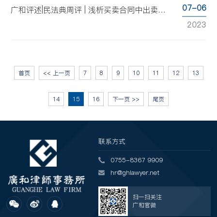
07-06
广和评述|民法典周评 | 浅析买卖合同中出卖人多交付标的物的处理规则
2023
首页
<< 上一页
7
8
9
10
11
12
13
14
15
16
下一页 >>
尾页
联系方式
0755-8367 9909
hr@ghlawyer.net
扫一扫关注
广和官微