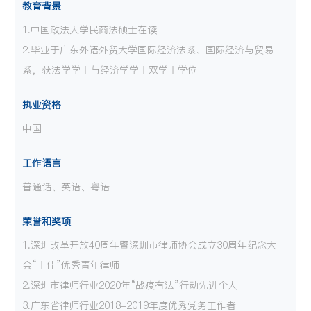
教育背景
1.中国政法大学民商法硕士在读
2.毕业于广东外语外贸大学国际经济法系、国际经济与贸易
系，获法学学士与经济学学士双学士学位
执业资格
中国
工作语言
普通话、英语、粤语
荣誉和奖项
1.深圳改革开放40周年暨深圳市律师协会成立30周年纪念大
会“十佳”优秀青年律师
2.深圳市律师行业
2020
年“战疫有法”行动先进个人
3.广东省律师行业
2018-2019
年度优秀党务工作者