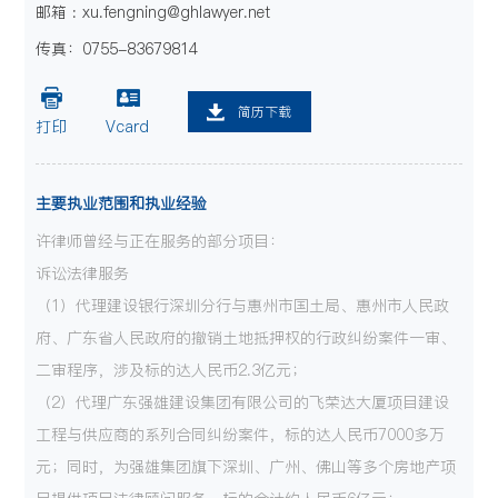
邮箱 : xu.fengning@ghlawyer.net
传真：0755-83679814
简历下载
打印
Vcard
主要执业范围和执业经验
许律师曾经与正在服务的部分项目：
诉讼法律服务
（1）代理建设银行深圳分行与惠州市国土局、惠州市人民政
府、广东省人民政府的撤销土地抵押权的行政纠纷案件一审、
二审程序，涉及标的达人民币2.3亿元；
（2）代理广东强雄建设集团有限公司的飞荣达大厦项目建设
工程与供应商的系列合同纠纷案件，标的达人民币7000多万
元；同时，为强雄集团旗下深圳、广州、佛山等多个房地产项