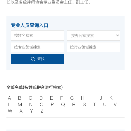
长以及各级律师协会专业委员会主任、副主任。
专业人员查询入口
查找
全部名单(按姓氏拼音进行检索)
A
B
C
D
E
F
G
H
I
J
K
L
M
N
O
P
Q
R
S
T
U
V
W
X
Y
Z