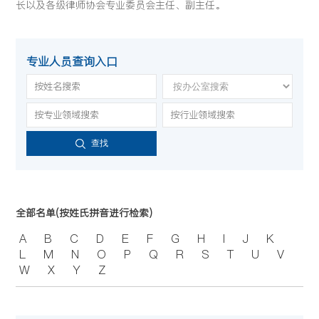
长以及各级律师协会专业委员会主任、副主任。
专业人员查询入口
查找
全部名单(按姓氏拼音进行检索)
A
B
C
D
E
F
G
H
I
J
K
L
M
N
O
P
Q
R
S
T
U
V
W
X
Y
Z