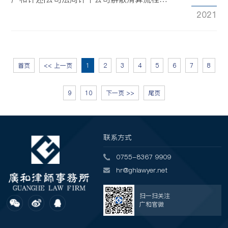
2021
首页
<< 上一页
1
2
3
4
5
6
7
8
9
10
下一页 >>
尾页
联系方式
0755-8367 9909
hr@ghlawyer.net
扫一扫关注
广和官微