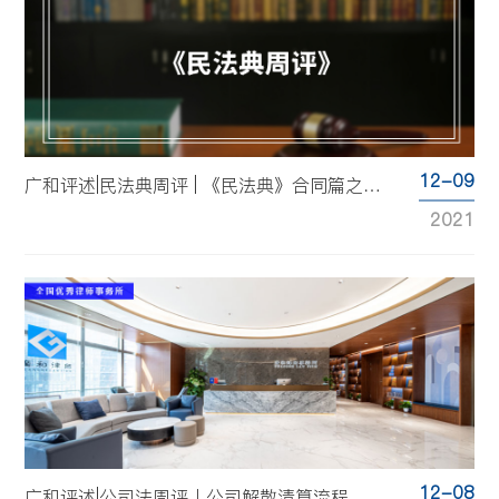
12-09
广和评述|民法典周评 | 《民法典》合同篇之保管合同制度的导读（下）
2021
12-08
广和评述|公司法周评丨公司解散清算流程探析