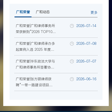
广和荣誉
广和动态
更多
广和荣誉|广和律师事务所
2026-07-14
荣获新则“2026 TOP100
规模律所榜”等三项行业
广和荣誉|广和律师承办多
2026-07-08
大奖
起案例入选 2025 年度深
圳律师业务参考案例
广和荣誉|华东政法大学与
2026-07-07
广和律师事务所签署协
议，共建涉外法治人才协
广和荣誉|张方硕律师获
2026-06-16
同培养暨教学实践基地
聘“一带一路建设项目争
议评审中心”首批首席争
议评审员